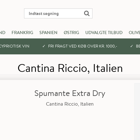
ND
FRANKRIG
SPANIEN
ØSTRIG
UDVALGTE TILBUD
OLIV
YPRIOTISK VIN
FRI FRAGT VED KØB OVER KR. 1000,-
BE
Cantina Riccio, Italien
Spumante Extra Dry
Cantina Riccio, Italien