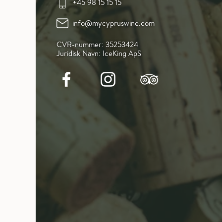
+45 98 15 15 15
info@mycypruswine.com
CVR-nummer: 35253424
Juridisk Navn: IceKing ApS