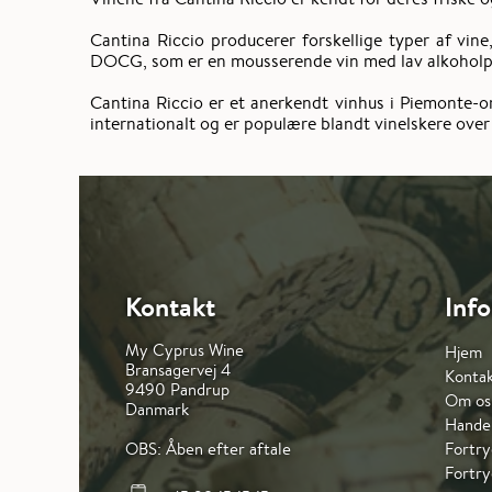
Cantina Riccio producerer forskellige typer af vi
DOCG, som er en mousserende vin med lav alkoholpr
Cantina Riccio er et anerkendt vinhus i Piemonte-o
internationalt og er populære blandt vinelskere over
Kontakt
Inf
My Cyprus Wine
Hjem
Bransagervej 4
Konta
9490 Pandrup
Om os
Danmark
Handel
OBS: Åben efter aftale
Fortry
Fortry