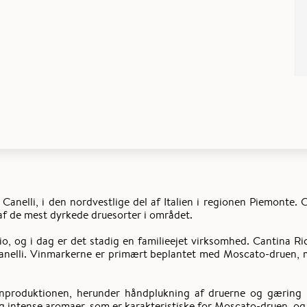
anelli, i den nordvestlige del af Italien i regionen Piemonte. C
af de mest dyrkede druesorter i området.
cio, og i dag er det stadig en familieejet virksomhed. Cantina 
anelli. Vinmarkerne er primært beplantet med Moscato-druen, 
inproduktionen, herunder håndplukning af druerne og gæring i 
 og intense aromaer, som er karakteristiske for Moscato-druen, o