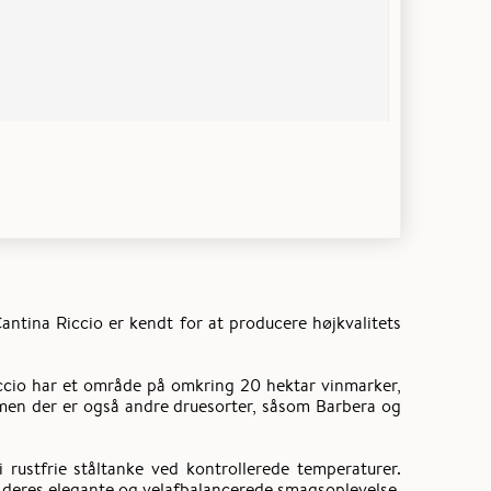
antina Riccio er kendt for at producere højkvalitets
Riccio har et område på omkring 20 hektar vinmarker,
men der er også andre druesorter, såsom Barbera og
rustfrie ståltanke ved kontrollerede temperaturer.
g deres elegante og velafbalancerede smagsoplevelse.