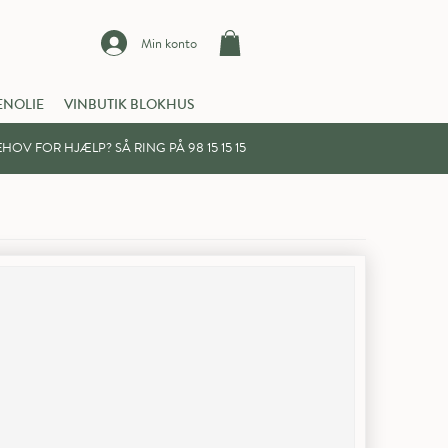
Min konto
ENOLIE
VINBUTIK BLOKHUS
HOV FOR HJÆLP? SÅ RING PÅ 98 15 15 15