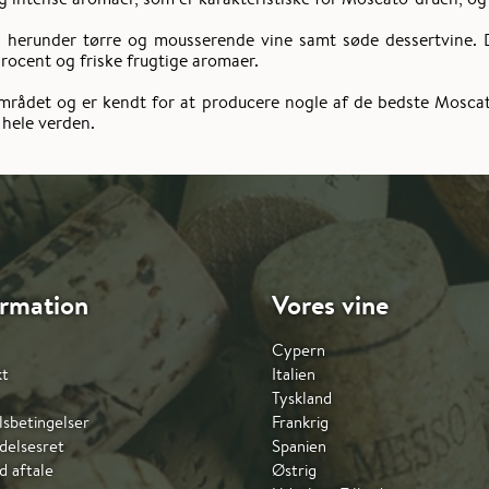
ne, herunder tørre og mousserende vine samt søde dessertvine.
ocent og friske frugtige aromaer.
mrådet og er kendt for at producere nogle af de bedste Moscat
 hele verden.
ormation
Vores vine
Cypern
kt
Italien
Tyskland
sbetingelser
Frankrig
delsesret
Spanien
d aftale
Østrig