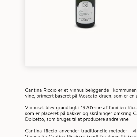
Cantina Riccio er et vinhus beliggende i kommunen C
vine, primært baseret på Moscato-druen, som er en 
Vinhuset blev grundlagt i 1920'erne af familien Ric
som er placeret på bakker og skråninger omkring C
Dolcetto, som bruges til at producere andre vine.
Cantina Riccio anvender traditionelle metoder i v
Vinene fra Cantina Riccio er kendt for deres friske