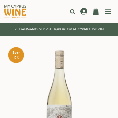
DANMARKS STØRSTE IMPORTØR AF CYPRIOTISK VIN
Spar
10%