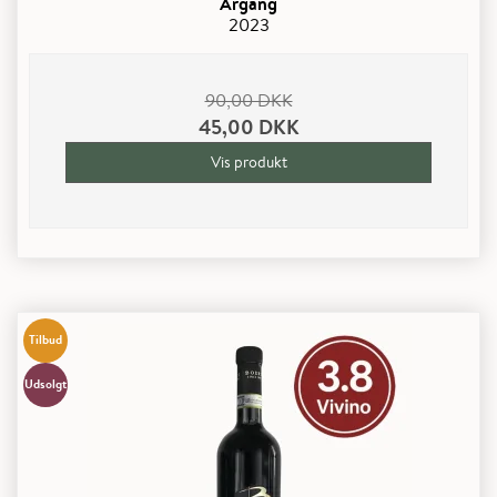
Årgang
2023
90,00 DKK
45,00 DKK
Vis produkt
Tilbud
Udsolgt