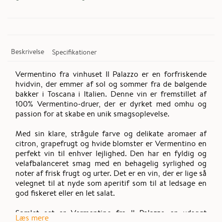
Beskrivelse
Specifikationer
Vermentino fra vinhuset Il Palazzo er en forfriskende
hvidvin, der emmer af sol og sommer fra de bølgende
bakker i Toscana i Italien. Denne vin er fremstillet af
100% Vermentino-druer, der er dyrket med omhu og
passion for at skabe en unik smagsoplevelse.
Med sin klare, strågule farve og delikate aromaer af
citron, grapefrugt og hvide blomster er Vermentino en
perfekt vin til enhver lejlighed. Den har en fyldig og
velafbalanceret smag med en behagelig syrlighed og
noter af frisk frugt og urter. Det er en vin, der er lige så
velegnet til at nyde som aperitif som til at ledsage en
god fiskeret eller en let salat.
Samlet set er Vermentino fra Il Palazzo en udsøgt
Læs mere